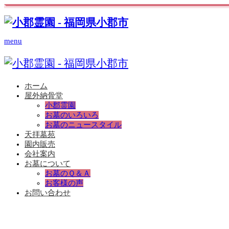
menu
ホーム
屋外納骨堂
小郡霊園
お墓のいろいろ
お墓のニュースタイル
天拝墓苑
園内販売
会社案内
お墓について
お墓のＱ＆Ａ
お客様の声
お問い合わせ