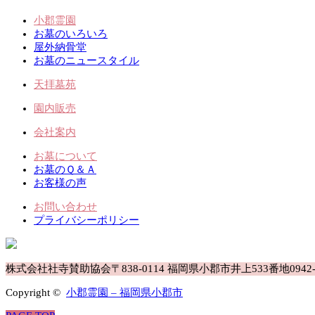
小郡霊園
お墓のいろいろ
屋外納骨堂
お墓のニュースタイル
天拝墓苑
園内販売
会社案内
お墓について
お墓のＱ＆Ａ
お客様の声
お問い合わせ
プライバシーポリシー
株式会社社寺賛助協会
〒838-0114 福岡県小郡市井上533番地
0942
Copyright ©
小郡霊園 – 福岡県小郡市